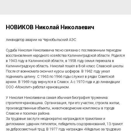
НОВИКОВ Николай Николаевич
ликвидатор аварии на Чернобыльский АЭС
Судьба Николая Николаевича тесно связана с послевоенным периодом
восстановления народного хозяйства Калининградской области. Родился
в 1943 году в Калининской области, в 1958 году семья переехала в
Калининградскую область. Николай пошёл в 8-ой класс Славской школы.
После от военкомата окончил курсы шоферов. В 1962 году уехал
поднимать целину. С 1963 по 1966 годы служил в рядах Советской
армии. В 1969 году вернулся в Славск. А с 1970 года и до ликвидации
ООО «Монолит» работал крановщиком.
У Николая Николаевича самая обычная биография труженика:
строителя-крановщика. Организация, при его участии, строила жилье,
производственные объекты, животноводческие комплексы в городе
Славске и поселках района.
За трудовые заслуги неоднократно награждался грамотами и
дипломами: ударник пятилеток, победитель соцсоревнований, 13 грамот
за добросовестный труд. В 1977 году награжден «Медалью за трудовую